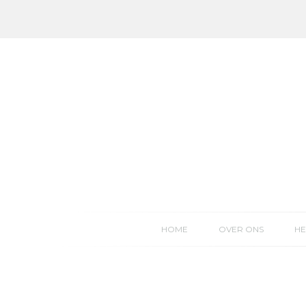
Skip
to
content
HOME
OVER ONS
HE