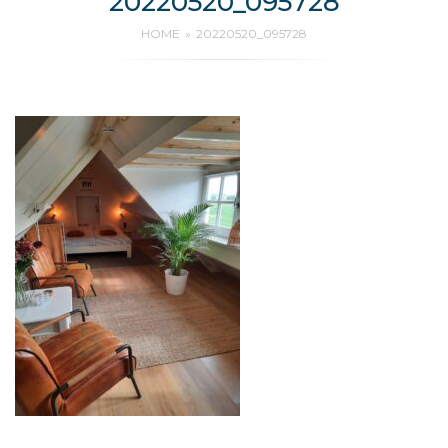
20220520_095728
HOME
20220520_095728