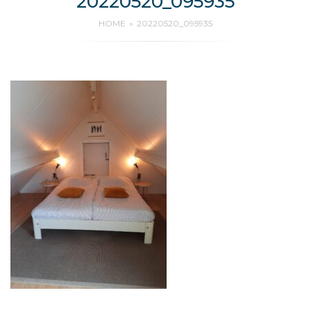
20220520_095935
HOME
20220520_095935