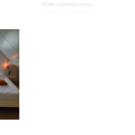
HOME
20220520_100024