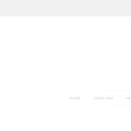
Skip
to
content
HOME
OVER ONS
HE