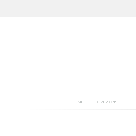
Skip
to
content
HOME
OVER ONS
HE