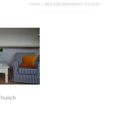
HOME
BED AND BREAKFAST THUISCH
Thuisch