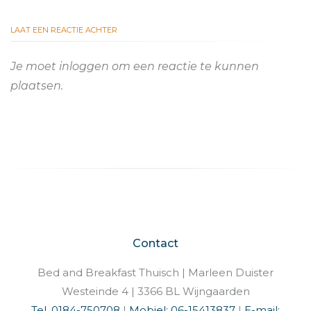
LAAT EEN REACTIE ACHTER
Je moet
inloggen
om een reactie te kunnen
plaatsen.
Contact
Bed and Breakfast Thuisch | Marleen Duister
Westeinde 4 | 3366 BL Wijngaarden
Tel. 0184-750708
|
Mobiel: 06-15413837
|
E-mail: